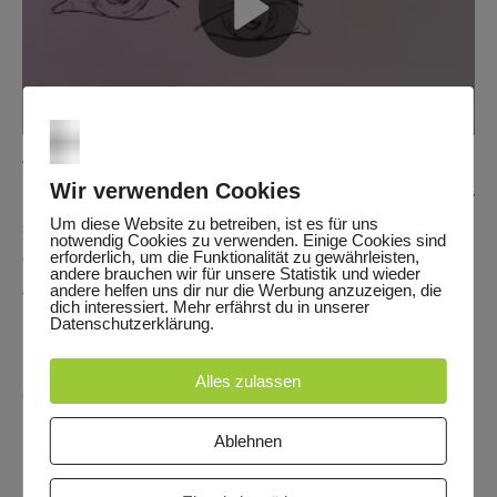
Play
Video
Wie jede andere Teilform des Gesichtes (wie z.B. der
Wir verwenden Cookies
Mund, die Nase, das Ohr) besitzen auch die Augen die für
Um diese Website zu betreiben, ist es für uns
sie typischen Merkmale. Um möglichst viele
notwendig Cookies zu verwenden. Einige Cookies sind
erforderlich, um die Funktionalität zu gewährleisten,
gestalterische Freiräume beim Zeichnen und Malen von
andere brauchen wir für unsere Statistik und wieder
Augen nutzen zu können, sollten wir zuallererst die
andere helfen uns dir nur die Werbung anzuzeigen, die
dich interessiert. Mehr erfährst du in unserer
Klischeedarstellungen kennen.
Datenschutzerklärung.
Material:
Alles zulassen
Zeichenkohle (natur, verschiedene Stärken, kein Stift),
Skizzenblock (mind. A3, feine Oberfläcke, nicht zu dünn)
Ablehnen
Download-Skript:
Das Auge.pdf