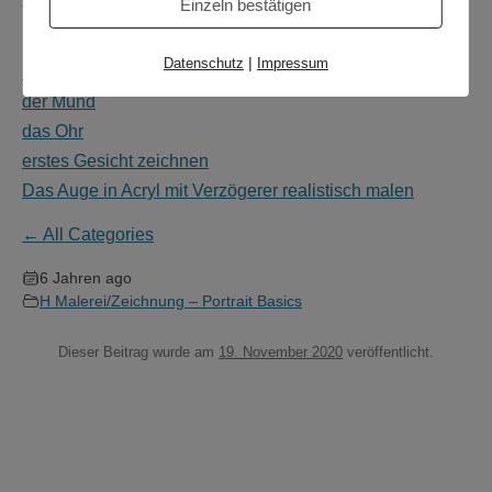
Einzeln bestätigen
Lehrvideo Empfehlungen:
|
Datenschutz
Impressum
Nasenbasiskonstruktion
der Mund
das Ohr
erstes Gesicht zeichnen
Das Auge in Acryl mit Verzögerer realistisch malen
← All Categories
6 Jahren ago
H Malerei/Zeichnung – Portrait Basics
Dieser Beitrag wurde am
19. November 2020
veröffentlicht.