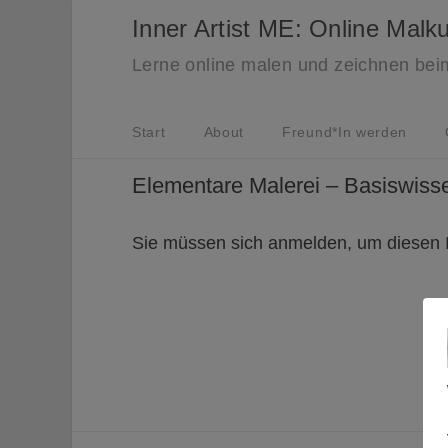
Inner Artist ME: Online Malk
Lerne online malen und zeichnen bei
Start
About
Freund*In werden
Elementare Malerei – Basiswisse
Sie müssen sich anmelden, um diesen I