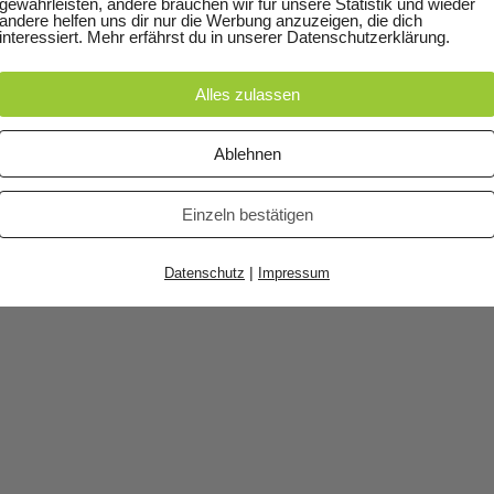
gewährleisten, andere brauchen wir für unsere Statistik und wieder
andere helfen uns dir nur die Werbung anzuzeigen, die dich
atenschutzerklärung
© 2020 Jan Helbig ·
Impressum · Bildnachweis · Datenschu
interessiert. Mehr erfährst du in unserer Datenschutzerklärung.
Alles zulassen
Ablehnen
Einzeln bestätigen
|
Datenschutz
Impressum