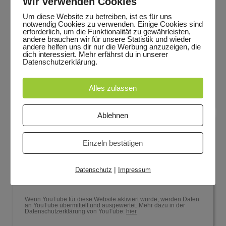
Wir verwenden Cookies
YouTube aktivieren?
Um diese Website zu betreiben, ist es für uns
notwendig Cookies zu verwenden. Einige Cookies sind
YouTube Videos können nur angezeigt werden, wenn
erforderlich, um die Funktionalität zu gewährleisten,
Cookies gesetzt werden dürfen.
andere brauchen wir für unsere Statistik und wieder
andere helfen uns dir nur die Werbung anzuzeigen, die
dich interessiert. Mehr erfährst du in unserer
Akzeptieren
Datenschutzerklärung.
Wenn YouTube für diese Website aktiviert wurde, werden Daten
an YouTube übermittelt und ausgewertet. Mehr dazu in der
Alles zulassen
Datenschutzerklärung von YouTube:
hier
Ablehnen
YouTube aktivieren?
Einzeln bestätigen
YouTube Videos können nur angezeigt werden, wenn
Cookies gesetzt werden dürfen.
|
Datenschutz
Impressum
Akzeptieren
Wenn YouTube für diese Website aktiviert wurde, werden Daten
an YouTube übermittelt und ausgewertet. Mehr dazu in der
Datenschutzerklärung von YouTube:
hier