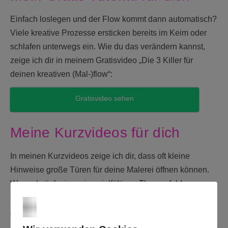
Einfach loslegen und der Flow kommt dann automatisch?
Viele kreative Prozesse ersticken bereits im Keim oder
schlafen unterwegs ein. Wie du das verändern kannst,
zeige ich dir in meinem Gratisvideo „Die 3 Killer für
deinen kreativen (Mal-)flow“:
Gratisvideo sehen
Meine Kurzvideos für dich
In meinen Kurzvideos zeige ich dir, dass oft kleine
Hinweise große Türen für deine Malerei öffnen können.
Wenn du tiefer in meine vielfältigen Themenfelder
einsteigen möchtest, registriere dich einfach als
Inner
Artist ME – Freund*In
.