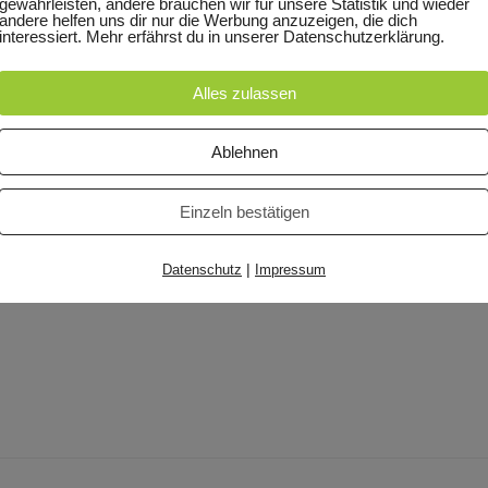
gewährleisten, andere brauchen wir für unsere Statistik und wieder
andere helfen uns dir nur die Werbung anzuzeigen, die dich
interessiert. Mehr erfährst du in unserer Datenschutzerklärung.
Alles zulassen
Zum
Ablehnen
Inhalt
Online Malkurse
Video Tutorials
Gratisvideo
News
springen
asics
Einzeln bestätigen
|
Datenschutz
Impressum
nhalt einsehen zu können. Bitte
Anmelden
. Kein Mitgli