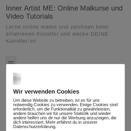
Inner Artist ME: Online Malkurse und
Video Tutorials
Lerne online malen und zeichnen beim
erfahrenen Künstler und wecke DEINE
Künstler:in!
Zum
Inhalt
≡
springen
Werkzeuge zur Kreativität – Umgang mit dem
„inneren Kritiker“ (Level 1-3)
Wir verwenden Cookies
Um diese Website zu betreiben, ist es für uns
Sie müssen sich anmelden, um diesen Inhalt einsehen zu
notwendig Cookies zu verwenden. Einige Cookies sind
erforderlich, um die Funktionalität zu gewährleisten,
können. Bitte
Anmelden
. Kein Mitglied?
Werden Sie
andere brauchen wir für unsere Statistik und wieder
andere helfen uns dir nur die Werbung anzuzeigen, die
Mitglied bei uns
dich interessiert. Mehr erfährst du in unserer
Datenschutzerklärung.