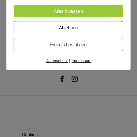
Dieser Beitrag wurde am
29. November 2020
veröffentlicht.
Alles zulassen
Ablehnen
Einzeln bestätigen
Datenschutzerklärung
© 2020 Jan Helbig ·
Impressum · Bildnachweis ·
|
Datenschutz
Impressum
Datenschutz
Cookies