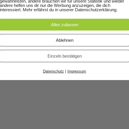
gewährleisten, andere brauchen wir für unsere Statistik und wieder
andere helfen uns dir nur die Werbung anzuzeigen, die dich
interessiert. Mehr erfährst du in unserer Datenschutzerklärung.
atenschutzerklärung
© 2020 Jan Helbig ·
Impressum · Bildnachweis · Datenschu
Alles zulassen
Ablehnen
Einzeln bestätigen
|
Datenschutz
Impressum