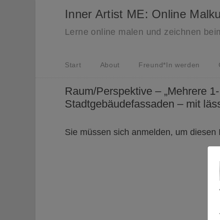
Inner Artist ME: Online Malk
Lerne online malen und zeichnen bei
Start
About
Freund*In werden
Raum/Perspektive – „Mehrere 1- 
Stadtgebäudefassaden – mit läss
Sie müssen sich anmelden, um diesen I