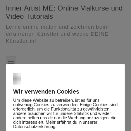
Inner Artist ME: Online Malkurse und
Video Tutorials
Lerne online malen und zeichnen beim
erfahrenen Künstler und wecke DEINE
Künstler:in!
Zum
Inhalt
≡
springen
Elementare Malerei – Basiswissen –
Flächengestaltung 1 (Level 1)
Wir verwenden Cookies
Um diese Website zu betreiben, ist es für uns
Sie müssen sich anmelden, um diesen Inhalt einsehen zu
notwendig Cookies zu verwenden. Einige Cookies sind
erforderlich, um die Funktionalität zu gewährleisten,
können. Bitte
Anmelden
. Kein Mitglied?
Werden Sie
andere brauchen wir für unsere Statistik und wieder
andere helfen uns dir nur die Werbung anzuzeigen, die
Mitglied bei uns
dich interessiert. Mehr erfährst du in unserer
Datenschutzerklärung.