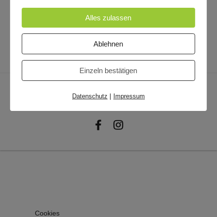
Dieser Beitrag wurde am
21. November 2020
veröffentlicht.
Alles zulassen
Ablehnen
Einzeln bestätigen
Datenschutzerklärung
© 2020 Jan Helbig ·
Impressum · Bildnachweis ·
|
Datenschutz
Impressum
Datenschutz
Cookies