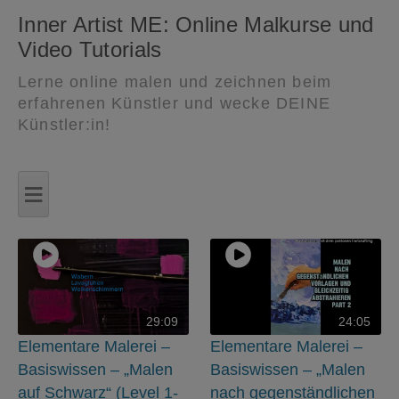
Inner Artist ME: Online Malkurse und
Video Tutorials
Lerne online malen und zeichnen beim
erfahrenen Künstler und wecke DEINE
Künstler:in!
Zum
Inhalt
≡
springen
29:09
24:05
Elementare Malerei –
Elementare Malerei –
Basiswissen – „Malen
Basiswissen – „Malen
auf Schwarz“ (Level 1-
nach gegenständlichen