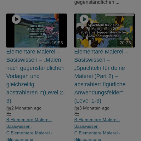
gegenständlichen ...
16:53
20:23
Elementare Malerei –
Elementare Malerei –
Basiswissen – „Malen
Basiswissen –
nach gegenständlichen
„Spachteln für deine
Vorlagen und
Malerei (Part 2) –
gleichzeitig
abstrahiert-figürliche
abstrahieren I“(Level 2-
Anwendungsfelder“
3)
(Level 1-3)
2 Monaten ago
3 Monaten ago
B Elementare Malerei -
B Elementare Malerei -
Basiswissen
,
Basiswissen
,
C Elementare Malerei -
C Elementare Malerei -
Bildspannung
,
Bildspannung
,