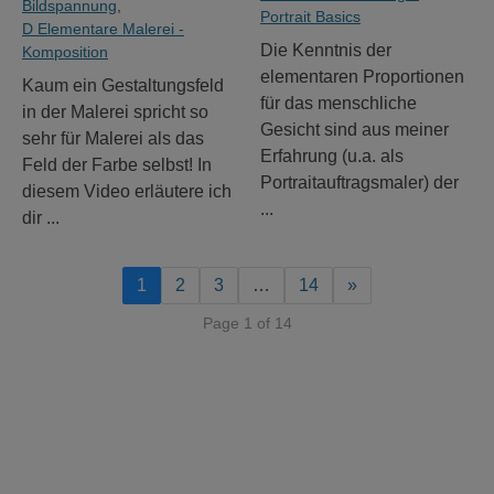
Bildspannung
,
Portrait Basics
D Elementare Malerei -
Die Kenntnis der
Komposition
elementaren Proportionen
Kaum ein Gestaltungsfeld
für das menschliche
in der Malerei spricht so
Gesicht sind aus meiner
sehr für Malerei als das
Erfahrung (u.a. als
Feld der Farbe selbst! In
Portraitauftragsmaler) der
diesem Video erläutere ich
...
dir ...
1
2
3
…
14
»
Page 1 of 14