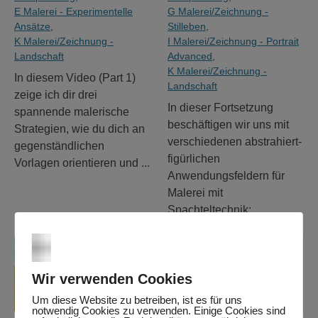
E Malerei - Experimentelle
G Malerei/Zeichnung -
Ansätze
,
Stilleben
,
K Malerei/Zeichnung -
I Malerei/Zeichnung - Portrait
Landschaft
Advanced
,
K Malerei/Zeichnung -
In diesem Video (Part 1)
Landschaft
zeige ich dir drei
In dieser Fortsetzung
spannende malerische
beschäftigen wir uns mit
Strategien, wie du dich an
verschiedenen abstrahiert-
gegenständlichen
figürlichen
Vorlagen orientieren und ...
Anwendungsfeldern für
Malerei mit
Spachteltechnik: ...
Wir verwenden Cookies
Um diese Website zu betreiben, ist es für uns
38:55
notwendig Cookies zu verwenden. Einige Cookies sind