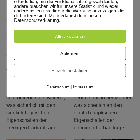
Elementare Malerei –
Elementare Malerei –
erforderlich, um die Funktionalität zu gewährleisten,
andere brauchen wir für unsere Statistik und wieder
Basiswissen –
Basiswissen –
andere helfen uns dir nur die Werbung anzuzeigen, die
dich interessiert. Mehr erfährst du in unserer
„Spachteln in der
„Spachteln in der
Datenschutzerklärung.
Malerei – was du
Malerei – was du
darüber wissen solltest“
darüber wissen solltest“
Alles zulassen
Part 1 (Level 1-3)
Part 2 (Level 1-3)
4 Monaten ago
4 Monaten ago
Ablehnen
B Elementare Malerei -
B Elementare Malerei -
Basiswissen
,
Basiswissen
,
Einzeln bestätigen
C Elementare Malerei -
C Elementare Malerei -
Bildspannung
Bildspannung
|
Datenschutz
Impressum
Die Spachteltechnik ist
Die Spachteltechnik ist
sehr beliebt in der Malerei,
sehr beliebt in der Malerei,
was sicherlich mit den
was sicherlich an den
sinnlich-haptischen
sinnlich-haptischen
Eigenschaften der
Eigenschaften der
cremigen Farbaufträge ...
cremigen Farbaufträge ...