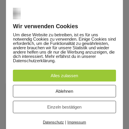
„Dein Gratisvideo: Bestätigung deiner
Emailadresse“ und dem Absender: „Jan
Helbig – Inner Artist ME“. Prüfe
Wir verwenden Cookies
sicherheitshalber auch deinen
Um diese Website zu betreiben, ist es für uns
notwendig Cookies zu verwenden. Einige Cookies sind
Spamordner.
erforderlich, um die Funktionalität zu gewährleisten,
andere brauchen wir für unsere Statistik und wieder
Klicke auf den Link in meiner Email, um
andere helfen uns dir nur die Werbung anzuzeigen, die
dich interessiert. Mehr erfährst du in unserer
deine E-Mailadresse zu bestätigen.
Datenschutzerklärung.
Alles zulassen
Ablehnen
Einzeln bestätigen
|
Datenschutz
Impressum