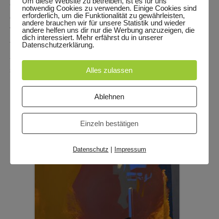
Um diese Website zu betreiben, ist es für uns
entwickeln (vgl. Skizze 1 – Gross= z.B. wie die beiden
notwendig Cookies zu verwenden. Einige Cookies sind
erforderlich, um die Funktionalität zu gewährleisten,
großen schraffierten Flächen, Mittel= z.B. wie die hellen .
andere brauchen wir für unsere Statistik und wieder
andere helfen uns dir nur die Werbung anzuzeigen, die
Viele weitere SP ergeben sich im Laufe des Prozesses
dich interessiert. Mehr erfährst du in unserer
fast von selbst bzw. lassen sich im Malprozess weiter
Datenschutzerklärung.
anpassen, bis du für möglichst viele SP möglichste
spannende Mengenverhältnisse erreicht hast.
Alles zulassen
Ablehnen
Einzeln bestätigen
|
Datenschutz
Impressum