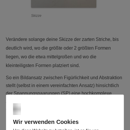
Skizze
Verändere solange deine Skizze der zarten Striche, bis
deutlich wird, wo die größte oder 2 größten Formen
liegen, wo die etwa mittelgroßen und wo die
kleinteiligsten Formen platziert sind.
So ein Bildansatz zwischen Figürlichkeit und Abstraktion
stellt (selbst in einem vereinfachten Ansatz) hinsichtlich
der Spannungspaarungen (SP) eine hochkomplexe
Angelegenheit dar. Da können wir uns da gleich mal
entspannen :))
Es hilft jedoch am Anfang über das Gross-Mittel-klein
Wir verwenden Cookies
(Gmk) der Flächengrößen zueinander das Bild zu